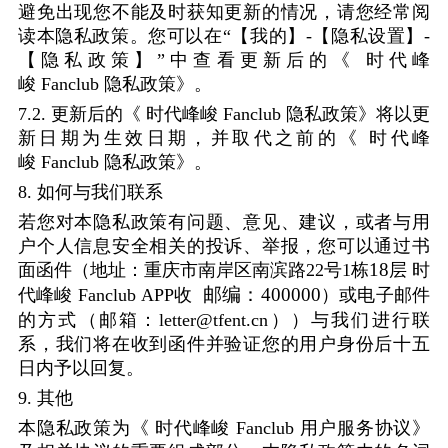
避免出现您不能及时获知更新的情况，请您经常阅
读本隐私政策。您可以在
“
【我的】
-
【隐私设置】
-
【隐私政策】
”
中查看更新后的《
时代峰
峻
Fanclub
隐私政策》。
7.2.
更新后的《
时代峰峻
Fanclub
隐私政策》将以更
新日期为生效日期，并取代之前的《
时代峰
峻
Fanclub
隐私政策》。
8.
如何与我们联系
若您对本隐私政策有问题、意见、建议，或者与用
户个人信息安全相关的投诉、举报，您可以通过书
18
面函件（地址：重庆市南岸区南滨路
22
号
1
栋
层
时
邮编：
400000
代峰峻
Fanclub
APP
收
）或电子邮件
的方式（邮箱：
letter@tfent.cn
））与我们进行联
系，我们将在收到函件并验证您的用户身份后十五
日内予以回复。
9.
其他
本隐私政策为《
时代峰峻
Fanclub
用户服务协议》