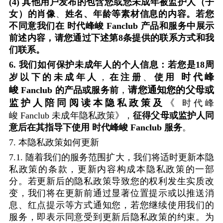
(4)
其他用户发布的包含您或您未成年被监护人（子
女）的肖像
、
姓名、年龄等素材信息的内容。若您
不同意我们在
时代峰峻
Fanclub
产品和服务中展示
前述内容，请您通过下述第
8
条提供的联系方式和我
们联系。
6.
我们如何保护未成年人的个人信息：若您是
18
周
时代峰
岁以下的未成年人
，
在注册
、
使用
峻
，
请您通知您的父母或
Fanclub
的产品或服务前
监护人陪同阅读本隐私政策及
《
时代峰
峻
Fanclub
未成年隐私政策》，
征得父母或监护人同
意后在其指导下使用
时代峰峻
Fanclub
服务
。
7.
本隐私政策如何更新
7.1.
随着我们的服务范围扩大，我们将适时更新本隐
私政策的条款，更新内容构成本隐私政策的一部
分。若更新后的隐私政策导致您的权利发生实质改
变，我们将在更新前通过显著位置提示或以推送消
息、红点提示等方式通知您，若您继续使用我们的
服务，即表示同意受到更新后隐私政策的约束。为