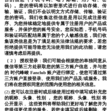
码）。您的密码将以加密形式进行自动存储、传
输、验证，我们不会以明文方式存储、传输、验证
您的密码。我们收集这些信息是用以完成注册程
序、为您持续稳定地提供专属于注册用户的产品或
服务，并保护您的账号安全。您应知悉，手机号码
和验证码匹配结果属于您的个人敏感信息，我们收
集该类信息是为了满足相关法律法规的要求，若您
拒绝提供可能导致您无法使用我们的此功能，请您
谨慎考虑后再提供。
（
2
）
授权登录
：
我们可能会根据您的单独同意从
微信等第三方处获取您的第三方账户信息，并与您
的
时代峰峻
Fanclub
账户进行绑定，使您可通过第
三方账户直接登录、使用我们的产品及
/
或服务。我
们将在您授权同意的范围内使用您的相关信息。
(2)
您可以在注册时或后续使用过程中填写或补充您
的昵称
、
头像
、
性别
，
您的
昵称
、
头像
、
性别
将
公开显示
。
这些资料将帮助我们更好地了解您并为
您提供更优质的服务。若您未填写或后续删除、变